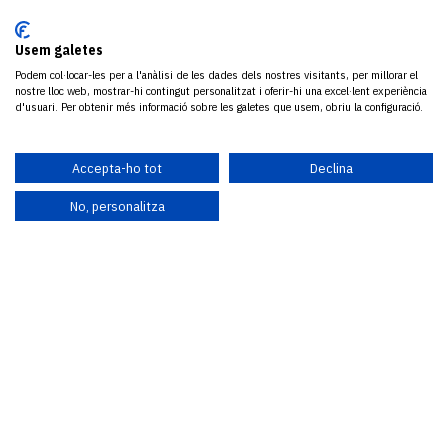
Usem galetes
Podem col·locar-les per a l'anàlisi de les dades dels nostres visitants, per millorar el
nostre lloc web, mostrar-hi contingut personalitzat i oferir-hi una excel·lent experiència
d'usuari. Per obtenir més informació sobre les galetes que usem, obriu la configuració.
Accepta-ho tot
Declina
No, personalitza
85
Sardanes presentades