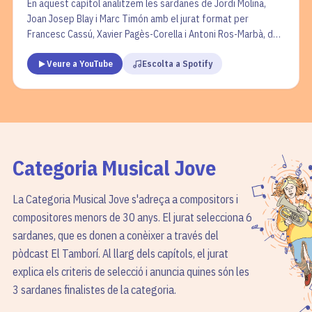
En aquest capítol analitzem les sardanes de Jordi Molina,
Joan Josep Blay i Marc Timón amb el jurat format per
Francesc Cassú, Xavier Pagès-Corella i Antoni Ros-Marbà, de
la mà d’Arnau Tordera. En la secció “La cobla en un minut”
Veure a YouTube
Escolta a Spotify
parlem del director. A “L’interludi”, reflexionem sobre la
sardana en l’àmbit simfònic.
Categoria
Musical Jove
La Categoria Musical Jove s'adreça a compositors i
compositores menors de 30 anys. El jurat selecciona 6
sardanes, que es donen a conèixer a través del
pòdcast El Tamborí. Al llarg dels capítols, el jurat
explica els criteris de selecció i anuncia quines són les
3 sardanes finalistes de la categoria.