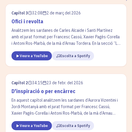
Capítol 3
32:08
2 de març del 2026
Ofici i revolta
Analitzem les sardanes de Carles Alcaide i Santi Martínez
amb el jurat format per Francesc Cassú, Xavier Pagès-Corella
i Antoni Ros-Marbà, de la mà d’Arnau Tordera. En la secció “La
cobla en un minut” parlem del tible. A “L’interludi”,
Veure a YouTube
Escolta a Spotify
reflexionem sobre les perspectives de futur dels
compositors i compositores joves, així com de la
professionalització del sector.
Capítol 2
34:15
23 de febr. del 2026
D'inspiració o per encàrrec
En aquest capítol analitzem les sardanes d’Aurora Vizentini i
Jordi Montanyà amb el jurat format per Francesc Cassú,
Xavier Pagès-Corella i Antoni Ros-Marbà, de la mà d’Arnau
Tordera. En la secció “La cobla en un minut” parlem de la
Veure a YouTube
Escolta a Spotify
tenora. A “L’interludi”, reflexionem sobre com es posa títol a