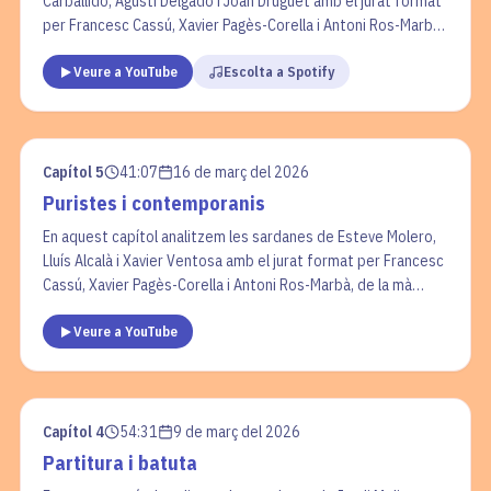
Carballido, Agustí Delgado i Joan Druguet amb el jurat format
per Francesc Cassú, Xavier Pagès-Corella i Antoni Ros-Marbà,
de la mà d’Arnau Tordera. En la secció “La cobla en un minut”
Veure a YouTube
Escolta a Spotify
parlem de les trompetes. A “L’interludi”, comentem a través
d'un text de Juli Garreta, la distinció sobre les sardanes de
plaça i les sardanes de concert.
Capítol 5
41:07
16 de març del 2026
Puristes i contemporanis
En aquest capítol analitzem les sardanes de Esteve Molero,
Lluís Alcalà i Xavier Ventosa amb el jurat format per Francesc
Cassú, Xavier Pagès-Corella i Antoni Ros-Marbà, de la mà
d’Arnau Tordera. En la secció “La cobla en un minut” parlem
Veure a YouTube
del director. A “L’interludi”, reflexionem sobre la possibilitat
d'evolució de la sardana, en tant si la sardana pot anar més
enllà de la cobla.
Capítol 4
54:31
9 de març del 2026
Partitura i batuta