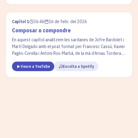
les sardanes, des de la inspiració o bé si són fruit d'un
encàrrec.
Capítol 1
36:46
16 de febr. del 2026
Composar o compondre
En aquest capítol analitzem les sardanes de Jofre Bardolet i
Martí Delgado amb el jurat format per Francesc Cassú, Xavier
Pagès-Corella i Antoni Ros-Marbà, de la mà d’Arnau Tordera.
En la secció “La cobla en un minut” parlem del flabiol i el
Veure a YouTube
Escolta a Spotify
tamborí. A “L’interludi”, reflexionem sobre el procés de
creació d’una sardana i resolem el dubte lingüístic entre
compondre i composar.