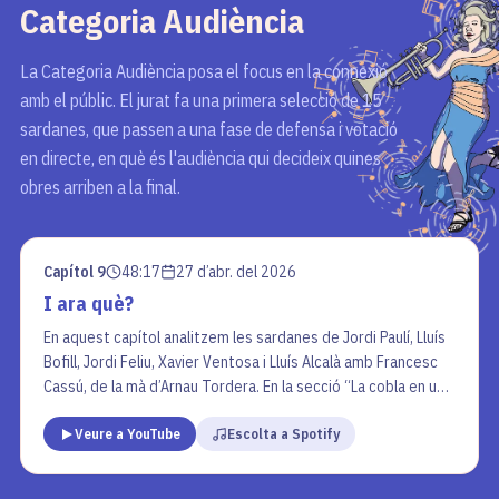
Categoria
Audiència
La Categoria Audiència posa el focus en la connexió
amb el públic. El jurat fa una primera selecció de 15
sardanes, que passen a una fase de defensa i votació
en directe, en què és l'audiència qui decideix quines
obres arriben a la final.
Capítol 9
48:17
27 d’abr. del 2026
I ara què?
En aquest capítol analitzem les sardanes de Jordi Paulí, Lluís
Bofill, Jordi Feliu, Xavier Ventosa i Lluís Alcalà amb Francesc
Cassú, de la mà d’Arnau Tordera. En la secció “La cobla en un
minut” es parla sobre la cobla com a conjunt musical.
Veure a YouTube
Escolta a Spotify