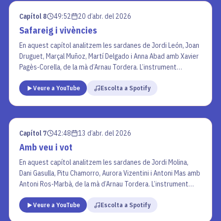
Capítol 8
49:52
20 d’abr. del 2026
Safareig i vivències
En aquest capítol analitzem les sardanes de Jordi León, Joan
Druguet, Marçal Muñoz, Martí Delgado i Anna Abad amb Xavier
Pagès-Corella, de la mà d’Arnau Tordera. L’instrument
seleccionat per la secció “La cobla en un minut” és el
Veure a YouTube
Escolta a Spotify
contrabaix.
Capítol 7
42:48
13 d’abr. del 2026
Amb veu i vot
En aquest capítol analitzem les sardanes de Jordi Molina,
Dani Gasulla, Pitu Chamorro, Aurora Vizentini i Antoni Mas amb
Antoni Ros-Marbà, de la mà d’Arnau Tordera. L’instrument
seleccionat per la secció “La cobla en un minut”és el trombó.
Veure a YouTube
Escolta a Spotify