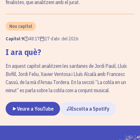
finalistes, que analitzem amb el jurat.
Nou capítol
Capítol
9
48:17
27 d’abr. del 2026
I ara què?
En aquest capítol analitzem les sardanes de Jordi Paulí, Lluís
Bofill, Jordi Feliu, Xavier Ventosa i Lluís Alcalà amb Francesc
Cassú, de la mà d’Arnau Tordera. En la secció “La cobla en un
minut” es parla sobre la cobla com a conjunt musical.
Veure a YouTube
Escolta a Spotify