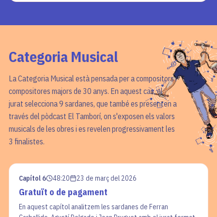
Categoria
Musical
La Categoria Musical està pensada per a compositors i
compositores majors de 30 anys. En aquest cas, el
jurat selecciona 9 sardanes, que també es presenten a
través del pòdcast El Tamborí, on s'exposen els valors
musicals de les obres i es revelen progressivament les
3 finalistes.
Capítol 6
48:20
23 de març del 2026
Gratuït o de pagament
En aquest capítol analitzem les sardanes de Ferran