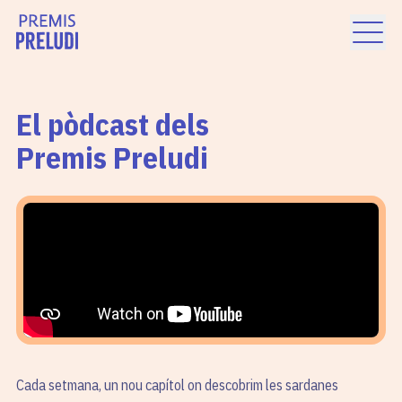
El pòdcast dels
Premis Preludi
Cada setmana, un nou capítol on descobrim les sardanes