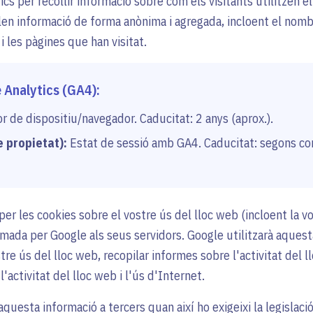
cs per recollir informació sobre com els visitants utilitzen e
en informació de forma anònima i agregada, incloent el nombre
i les pàgines que han visitat.
 Analytics (GA4):
r de dispositiu/navegador. Caducitat: 2 anys (aprox.).
e propietat):
Estat de sessió amb GA4. Caducitat: segons co
er les cookies sobre el vostre ús del lloc web (incloent la vo
ada per Google als seus servidors. Google utilitzarà aquest
stre ús del lloc web, recopilar informes sobre l'activitat del l
'activitat del lloc web i l'ús d'Internet.
questa informació a tercers quan així ho exigeixi la legislaci