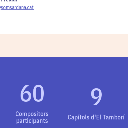
@somsardana.cat
60
9
Compositors
Capítols d'El Tamborí
participants