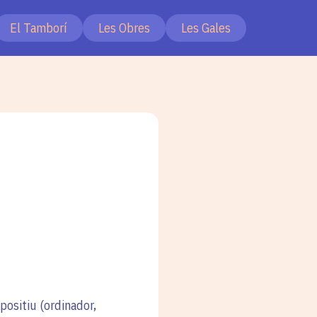
El Tamborí
Les Obres
Les Gales
positiu (ordinador,