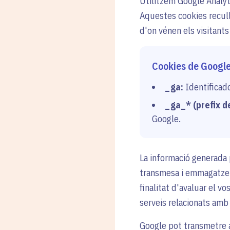
Utilitzem Google Analyti
Aquestes cookies recull
d'on vénen els visitants 
Cookies de Google
_ga:
Identificado
_ga_* (prefix d
Google.
La informació generada p
transmesa i emmagatzem
finalitat d'avaluar el vo
serveis relacionats amb l
Google pot transmetre a