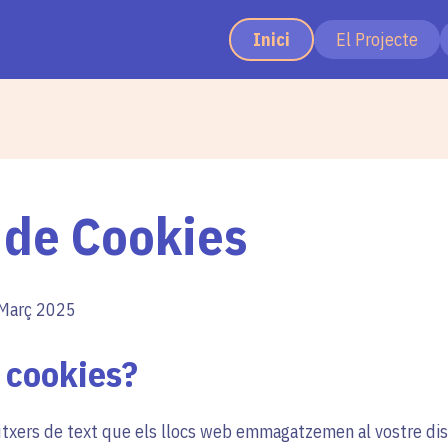
Inici
El Projecte
a de Cookies
Març 2025
 cookies?
fitxers de text que els llocs web emmagatzemen al vostre dis