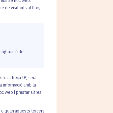
l nostre lloc web.
 de visitants al lloc,
nfiguració de
stra adreça IP) serà
a informació amb la
loc web i prestar altres
ó o quan aquests tercers