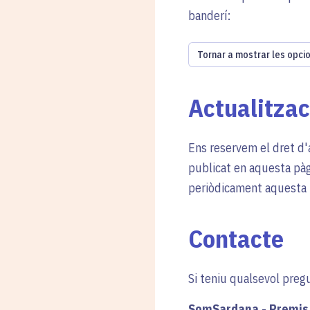
banderí:
Tornar a mostrar les opci
Actualitzac
Ens reservem el dret d'
publicat en aquesta pà
periòdicament aquesta p
Contacte
Si teniu qualsevol preg
SomSardana - Premis 