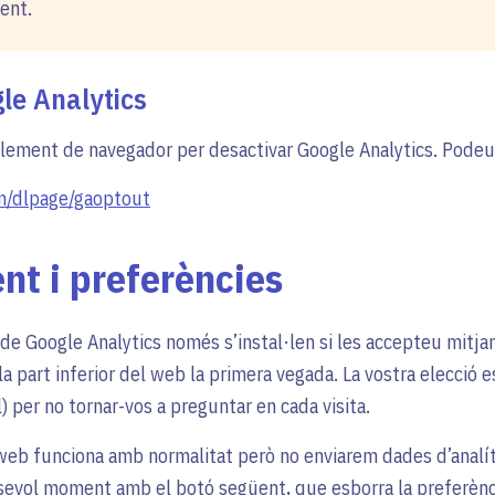
ent.
le Analytics
lement de navegador per desactivar Google Analytics. Podeu 
om/dlpage/gaoptout
t i preferències
 de Google Analytics només s’instal·len si les accepteu mitja
la part inferior del web la primera vegada. La vostra elecció 
per no tornar-vos a preguntar en cada visita.
c web funciona amb normalitat però no enviarem dades d’analí
lsevol moment amb el botó següent, que esborra la preferènci