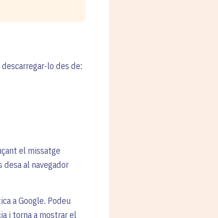
descarregar-lo des de:
nçant el missatge
es desa al navegador
tica a Google. Podeu
a i torna a mostrar el